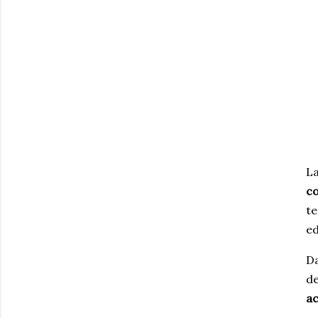
L
co
t
ed
Da
de
ac