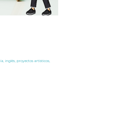
ía
inglés
proyectos artísticos