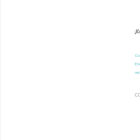
¡E
Co
Et
re
C