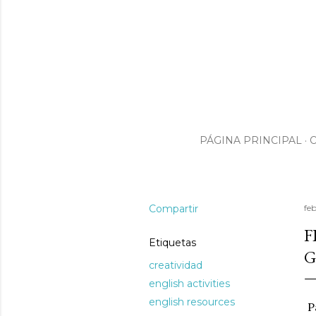
PÁGINA PRINCIPAL
Compartir
feb
F
Etiquetas
G
creatividad
english activities
english resources
Pa