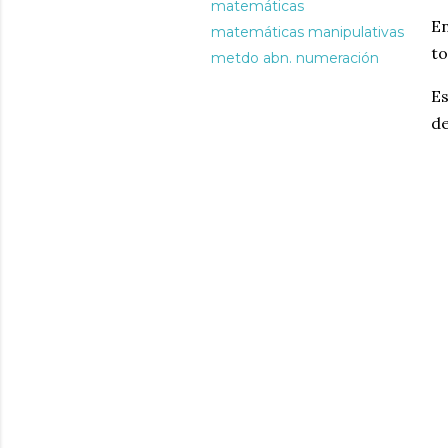
matemáticas
En
matemáticas manipulativas
to
metdo abn. numeración
Es
de